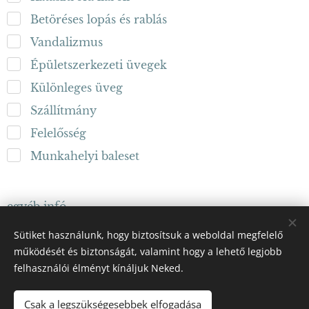
Betöréses lopás és rablás
Vandalizmus
Épületszerkezeti üvegek
Különleges üveg
Szállítmány
Felelősség
Munkahelyi baleset
egyéb infó
Sütiket használunk, hogy biztosítsuk a weboldal megfelelő
működését és biztonságát, valamint hogy a lehető legjobb
KÜLDÉS
felhasználói élményt kínáljuk Neked.
Csak a legszükségesebbek elfogadása