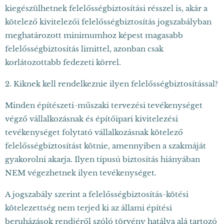
kiegészülhetnek felelősségbiztosítási résszel is, akár a
kötelező kivitelezői felelősségbiztosítás jogszabályban
meghatározott minimumhoz képest magasabb
felelősségbiztosítás limittel, azonban csak
korlátozottabb fedezeti körrel.
2. Kiknek kell rendelkeznie ilyen felelősségbiztosítással?
Minden építészeti-műszaki tervezési tevékenységet
végző vállalkozásnak és építőipari kivitelezési
tevékenységet folytató vállalkozásnak kötelező
felelősségbiztosítást kötnie, amennyiben a szakmáját
gyakorolni akarja. Ilyen típusú biztosítás hiányában
NEM végezhetnek ilyen tevékenységet.
A jogszabály szerint a felelősségbiztosítás-kötési
kötelezettség nem terjed ki az állami építési
beruházások rendjéről szóló törvény hatálya alá tartozó