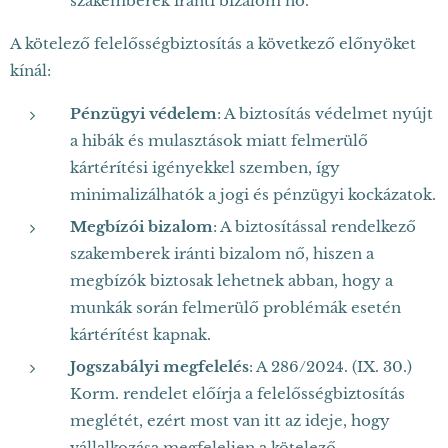
szakemberek iránti bizalom nő.
A kötelező felelősségbiztosítás a következő előnyöket
kínál:
Pénzügyi védelem
: A biztosítás védelmet nyújt
a hibák és mulasztások miatt felmerülő
kártérítési igényekkel szemben, így
minimalizálhatók a jogi és pénzügyi kockázatok.
Megbízói bizalom
: A biztosítással rendelkező
szakemberek iránti bizalom nő, hiszen a
megbízók biztosak lehetnek abban, hogy a
munkák során felmerülő problémák esetén
kártérítést kapnak.
Jogszabályi megfelelés
: A 286/2024. (IX. 30.)
Korm. rendelet előírja a felelősségbiztosítás
meglétét, ezért most van itt az ideje, hogy
vállalkozása megfeleljen a kötelező