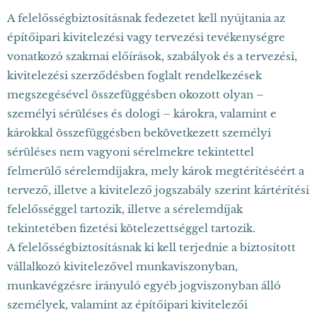
A felelősségbiztosításnak fedezetet kell nyújtania az
építőipari kivitelezési vagy tervezési tevékenységre
vonatkozó szakmai előírások, szabályok és a tervezési,
kivitelezési szerződésben foglalt rendelkezések
megszegésével összefüggésben okozott olyan –
személyi sérüléses és dologi – károkra, valamint e
károkkal összefüggésben bekövetkezett személyi
sérüléses nem vagyoni sérelmekre tekintettel
felmerülő sérelemdíjakra, mely károk megtérítéséért a
tervező, illetve a kivitelező jogszabály szerint kártérítési
felelősséggel tartozik, illetve a sérelemdíjak
tekintetében fizetési kötelezettséggel tartozik.
A felelősségbiztosításnak ki kell terjednie a biztosított
vállalkozó kivitelezővel munkaviszonyban,
munkavégzésre irányuló egyéb jogviszonyban álló
személyek, valamint az építőipari kivitelezői