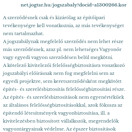
net.jogtar.hu/jogszabaly?docid=a1300266.kor
A szerződésnek csak és kizárólag az építőipari
tevékenységre kell vonatkoznia, az más tevékenységet
nem tartalmazhat.
A jogszabálynak megfelelő szerződés nem lehet része
más szerződésnek, azaz pl. nem lehetséges Vagyonőr
vagy egyedi vagyon szerződésen belül megkötni.
A kötelező kivitelezői felelősségbiztosításra vonatkozó
jogszabályi előírásnak nem fog megfelelni sem az
egyedi projektre, sem keretszerződésként megkötött
építés- és szerelésbiztosítás felelősségbiztosítási része.
Az építés- és szerelésbiztosítások nem egyenértékűek
az általános felelősségbiztosításokkal, azok fókusza az
építendő létesítmények vagyonbiztosítása, ill. a
kivitelezésben biztosított vállalkozók, megrendelők
vagyontárgyainak védelme. Az épszer biztosítások