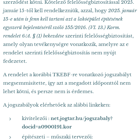
szerződést kötni. Kötelező felelősségbiztosítással 2025.
január 15-től kell rendelkezniük, azzal, hogy
2025. január
15-e után is fenn kell tartani azt a lakóépület építésének
egyszerű bejelentéséről szóló 155/2016. (VI. 13.) Korm.
rendelet 6/A. § (1) bekezdése
szerinti felelősségbiztosítást,
amely olyan tevékenységre vonatkozik, amelyre az e
rendelet szerinti felelősségbiztosítás nem nyújt
fedezetet.
A rendelet a korábbi TKEBF-re vonatkozó jogszabályt
megsemmisítette, így azt a megadott időponttól nem
lehet kötni, és persze nem is érdemes.
A jogszabályok elérhetőek az alábbi linkeken:
kivitelezői :
net.jogtar.hu/jogszabaly?
docid=a0900191.kor
építészeti – műszaki tervezői: