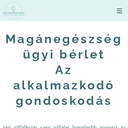
Magánegészség
ügyi bérlet
Az
alkalmazkodó
gondoskodás
egy vállalkozás vagy vállalat legerősebb motorja az