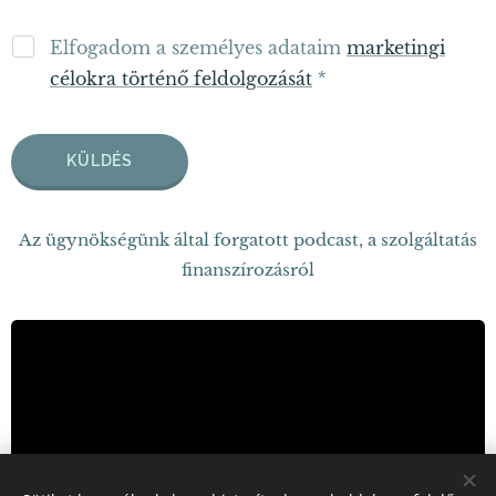
Elfogadom a személyes adataim
marketingi
célokra történő feldolgozását
KÜLDÉS
Az ügynökségünk által forgatott podcast, a szolgáltatás
finanszírozásról