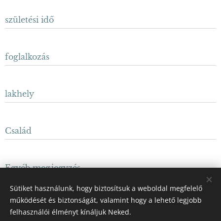
születési idő
foglalkozás
lakhely
Család
Egyéb megjegyzés
Sütiket használunk, hogy biztosítsuk a weboldal megfelelő
működését és biztonságát, valamint hogy a lehető legjobb
KÜLDÉS
felhasználói élményt kínáljuk Neked.