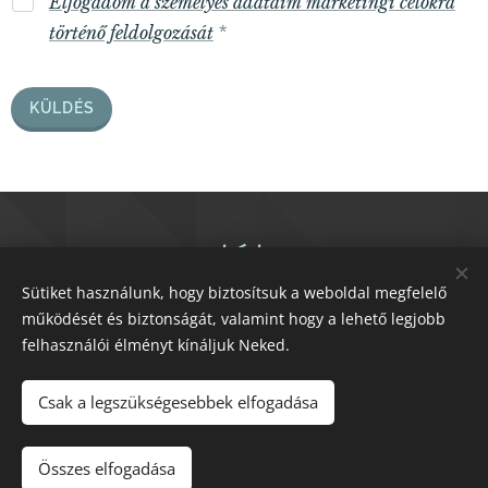
Elfogadom a személyes adataim marketingi célokra
történő feldolgozását
KÜLDÉS
Hogy találsz meg?
Sütiket használunk, hogy biztosítsuk a weboldal megfelelő
működését és biztonságát, valamint hogy a lehető legjobb
felhasználói élményt kínáljuk Neked.
KATTINTS IDE!
Csak a legszükségesebbek elfogadása
© Hajnal Luca - LifeTime Provision
Összes elfogadása
Az oldalt a
Webnode
működteti
Sütik