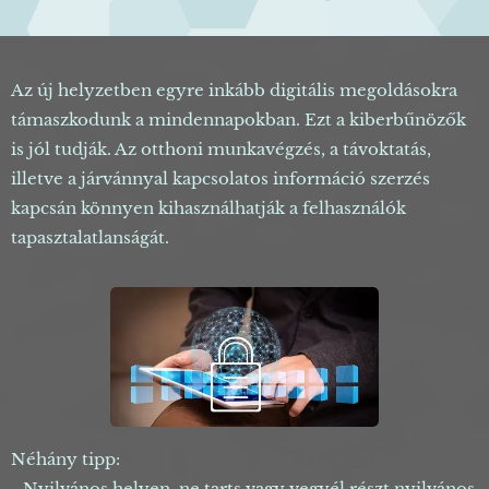
Az új helyzetben egyre inkább digitális megoldásokra
támaszkodunk a mindennapokban. Ezt a kiberbűnözők
is jól tudják. Az otthoni munkavégzés, a távoktatás,
illetve a járvánnyal kapcsolatos információ szerzés
kapcsán könnyen kihasználhatják a felhasználók
tapasztalatlanságát.
Néhány tipp:
- Nyilvános helyen, ne tarts vagy vegyél részt nyilvános