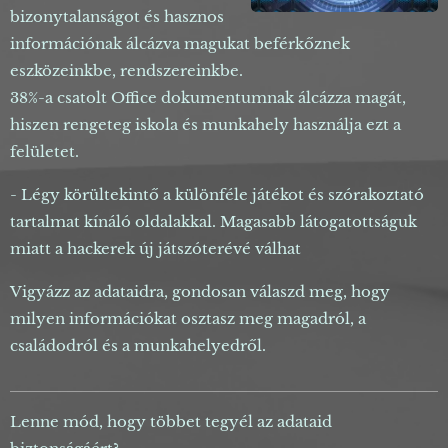
bizonytalanságot és hasznos
információnak álcázva magukat beférkőznek
eszközeinkbe, rendszereinkbe.
38%-a csatolt Office dokumentumnak álcázza magát,
hiszen rengeteg iskola és munkahely használja ezt a
felületet.
- Légy körültekintő a különféle játékot és szórakoztató
tartalmat kínáló oldalakkal. Magasabb látogatottságuk
miatt a hackerek új játszóterévé válhat
Vigyázz az adataidra, gondosan válaszd meg, hogy
milyen információkat osztasz meg magadról, a
családodról és a munkahelyedről.
Lenne mód, hogy többet tegyél az adataid