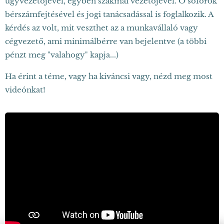
ügyvezetőjével, egyben szakmai vezetőjével. Ő sofőrök
bérszámfejtésével és jogi tanácsadással is foglalkozik. A
kérdés az volt, mit veszthet az a munkavállaló vagy
cégvezető, ami minimálbérre van bejelentve (a többi
pénzt meg "valahogy" kapja...)
Ha érint a téme, vagy ha kiváncsi vagy, nézd meg most
videónkat!