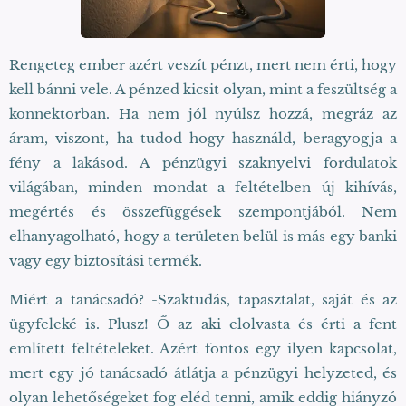
Rengeteg ember azért veszít pénzt, mert nem érti, hogy
kell bánni vele. A pénzed kicsit olyan, mint a feszültség a
konnektorban. Ha nem jól nyúlsz hozzá, megráz az
áram, viszont, ha tudod hogy használd, beragyogja a
fény a lakásod. A pénzügyi szaknyelvi fordulatok
világában, minden mondat a feltételben új kihívás,
megértés és összefüggések szempontjából. Nem
elhanyagolható, hogy a területen belül is más egy banki
vagy egy biztosítási termék.
Miért a tanácsadó? -Szaktudás, tapasztalat, saját és az
ügyfeleké is. Plusz! Ő az aki elolvasta és érti a fent
említett feltételeket. Azért fontos egy ilyen kapcsolat,
mert egy jó tanácsadó átlátja a pénzügyi helyzeted, és
olyan lehetőségeket fog eléd tenni, amik eddig hiányzó