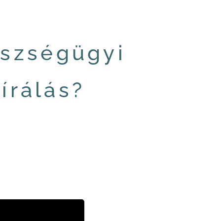
észségügyi
írálás?