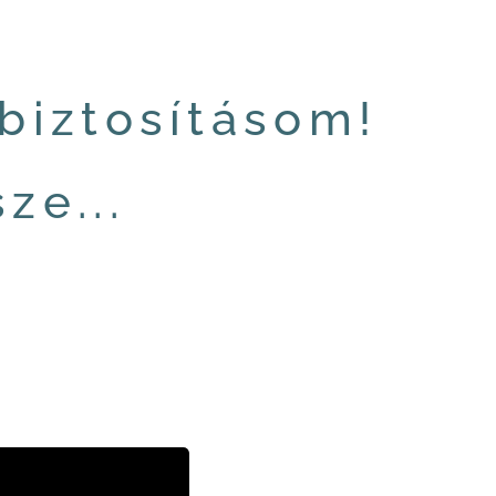
tbiztosításom!
ze...