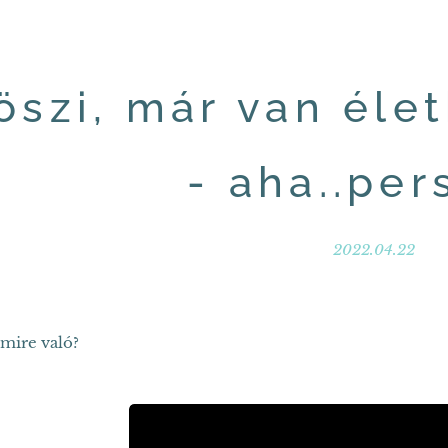
öszi, már van éle
- aha..pers
2022.04.22
 mire való?