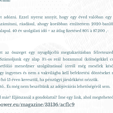
Tenni?
t adózni. Ezzel nyersz annyit, hogy egy éved valóban egy s
számítani, ráadásul, ahogy korábban említettem 2020-ban10
lapul. 40 év szolgálati idő = az átlag fizetésed 80% à 87.200 ,-
t az összeget egy nyugdíjcélú megtakarításban félreteszed,
. Számoljunk egy alap 3%-os reál hozammal (költségekkel cs
rtfólió menedzser szolgáltatással (erről még mesélek kés
gy ingyenes és nem a vakvilágba kell befektetési döntéseket 
/hó 15 éven keresztül, ha pénzügyi járulékként nézzük.
tő.. És még nem beszéltünk az adójóváírás lehetőségéről sem.
 már? Eljátszanál a gondolattal? Íme egy link, ahol megteheted
ppower.eu/magazine/33136/acf1c9