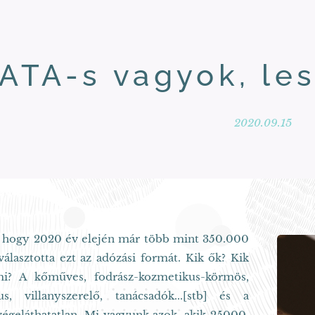
ATA-s vagyok, le
2020.09.15
 hogy 2020 év elején már több mint 350.000
választotta ezt az adózási formát. Kik ők? Kik
i? A kőműves, fodrász-kozmetikus-körmös,
us, villanyszerelő, tanácsadók...[stb] és a
 végeláthatatlan. Mi vagyunk azok, akik 25000,