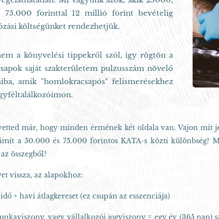
 75.000 forinttal 12 millió forint bevételig
zási költségünket rendezhetjük.
nem a könyvelési tippekről szól, így rögtön a
sapok saját szakterületem pulzusszám növelő
taiba, amik "homlokracsapós" felismerésekhez
gyféltalálkozóimon.
 vetted már, hogy minden érmének két oldala van. Vajon mit j
ámít a 50.000 és 75.000 forintos KATA-s közti különbség? 
az összegből?
et vissza, az alapokhoz:
 idő + havi átlagkereset (ez csupán az esszenciája)
nkaviszony, vagy vállalkozói jogviszony = egy év (365 nap) szo