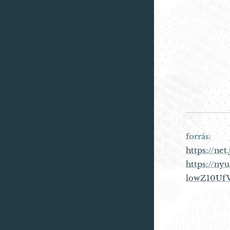
forrás:
https://ne
https://n
lowZ10Uf