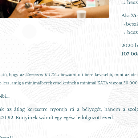
→ besz
Aki 75.
→beszá
→ besz
2020 b
107 06
ató, hogy az
ötvenezres KATA-s
beszámított bére kevesebb, mint az ide
b lesz, amíg a minimálbérek emelkednek a minimál KATA viszont 50.000
bi....
k az átlag keresetre nyomja rá a bélyegét, hanem a szolgál
21,92. Ennyinek számít egy egész ledolgozott éved.