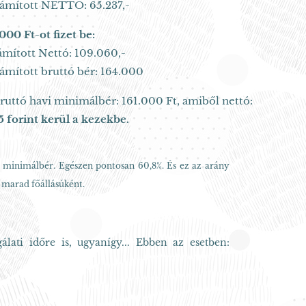
ámított NETTÓ: 65.237,-
000 Ft-ot fizet be:
mított Nettó: 109.060,-
ámított bruttó bér: 164.000
ruttó havi minimálbér: 161.000 Ft, amiből nettó:
5 forint kerül a kezekbe.
i minimálbér. Egészen pontosan 60,8%. És ez az arány
 marad főállásúként.
ati időre is, ugyanígy... Ebben az esetben: