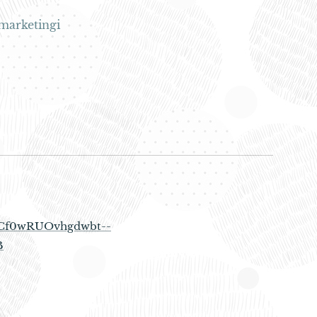
marketingi
XQCf0wRUOvhgdwbt--
B