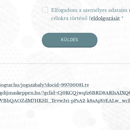
Elfogadom a személyes adataim 
célokra történő f
eldolgozását
KÜLDÉS
t.jogtar.hu/jogszabaly?docid=99700081.tv
yugdijmaskeppen.hu/?gclid=Cj0KCQjwqfz6BRD8ARIsAI
WBhQAOZdM7HKHI_Tevw5ri-pPsA2-k8aApYrEALw_wc