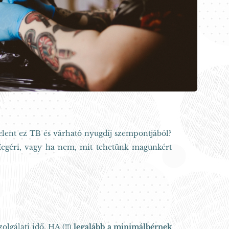
elent ez TB és várható nyugdíj szempontjából?
Megéri, vagy ha nem, mit tehetünk magunkért
lgálati idő, HA (!!)
legalább a minimálbérnek