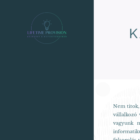
K
Nem titok,
vállalkozó 
vagyunk m
informatik
felsorolás