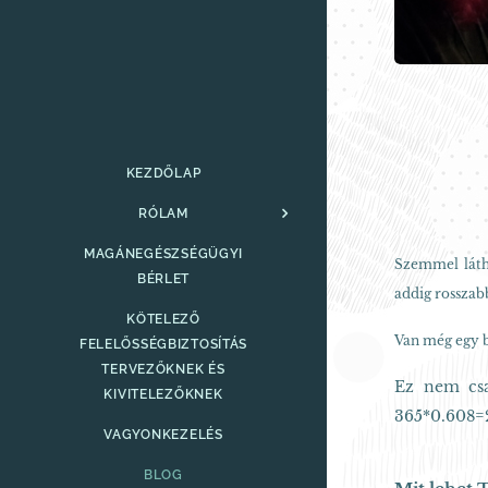
KEZDŐLAP
RÓLAM
MAGÁNEGÉSZSÉGÜGYI
Szemmel láth
BÉRLET
addig rosszab
KÖTELEZŐ
Van még egy bi
FELELŐSSÉGBIZTOSÍTÁS
TERVEZŐKNEK ÉS
Ez nem csa
KIVITELEZŐKNEK
365*0.608=2
VAGYONKEZELÉS
BLOG