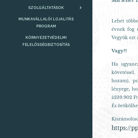
Mit lehet 
SZOLGÁLTATÁSOK
MUNKAVÁLLALÓI LOJALITÁS
Lehet többe
PROGRAM
évnek fog 
Vegyük ezt a
KÖRNYEZETVÉDELMI
FELELŐSSÉGBIZTOSÍTÁS
Vagy?!
Ha ugyanez
követéssel
hozam), po
lényege, ho
à239.902 Ft
És örökölhe
Kiszámoltad
https://