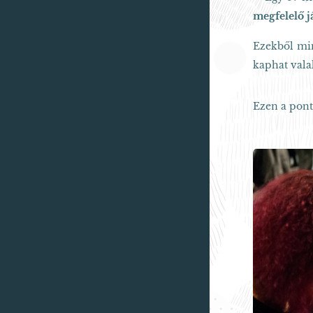
megfelelő j
Ezekből min
kaphat valak
Ezen a pont