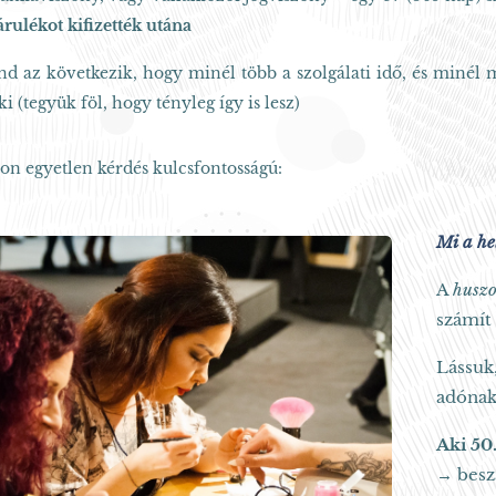
árulékot kifizették utána
d az következik, hogy minél több a szolgálati idő, és minél m
i (tegyük föl, hogy tényleg így is lesz)
on egyetlen kérdés kulcsfontosságú:
Mi a he
A
husz
számít 
Lássuk
adónak 
Aki 50.
→ besz