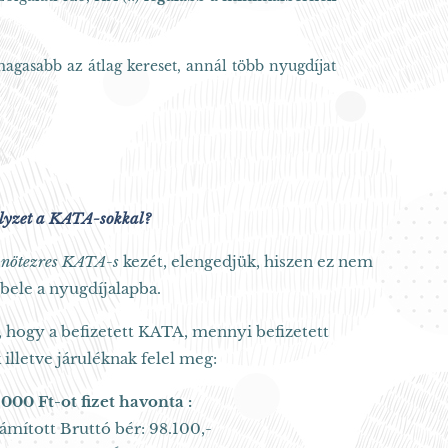
agasabb az átlag kereset, annál több nyugdíjat
lyzet a KATA-sokkal?
onötezres KATA-s
kezét, elengedjük, hiszen ez nem
bele a nyugdíjalapba.
, hogy a befizetett KATA, mennyi befizetett
illetve járuléknak felel meg:
000 Ft-ot fizet havonta :
ámított Bruttó bér: 98.100,-