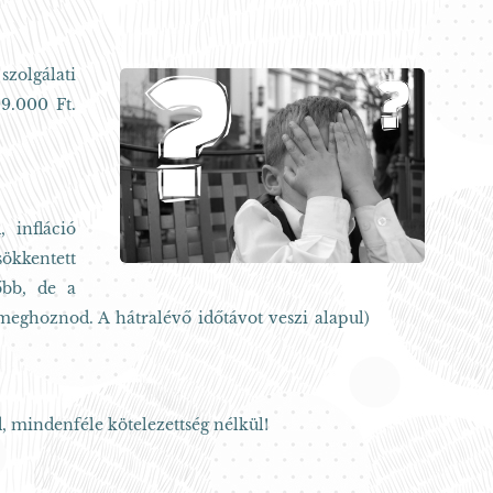
zolgálati
9.000 Ft.
 infláció
ökkentett
őbb, de a
meghoznod. A hátralévő időtávot veszi alapul)
, mindenféle kötelezettség nélkül!