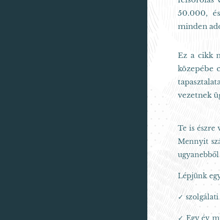
50.000, és
minden adó
Ez a cikk 
közepébe c
tapasztala
vezetnek ü
Te is észre
Mennyit sz
ugyanebből 
Lépjünk egy
✓ szolgálati
✓ Egy év mu