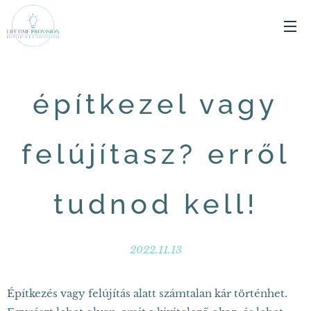
építkezel vagy
felújítasz? erről
tudnod kell!
2022.11.13
Építkezés vagy felújítás alatt számtalan kár történhet.