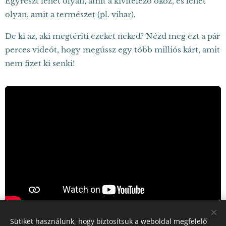
Egyrészt lehet olyan, amit a kivitelező okoz, és lehet
olyan, amit a természet (pl. vihar).
De ki az, aki megtéríti ezeket neked? Nézd meg ezt a pár
perces videót, hogy megússz egy több milliós kárt, amit
nem fizet ki senki!
Sütiket használunk, hogy biztosítsuk a weboldal megfelelő