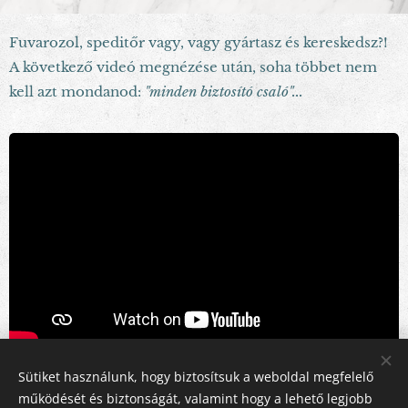
Fuvarozol, speditőr vagy, vagy gyártasz és kereskedsz?!
A következő videó megnézése után, soha többet nem
kell azt mondanod:
"minden biztosító csaló"...
Sütiket használunk, hogy biztosítsuk a weboldal megfelelő
Share
működését és biztonságát, valamint hogy a lehető legjobb