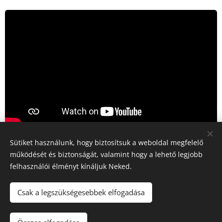
Sütiket használunk, hogy biztosítsuk a weboldal megfelelő
Share
működését és biztonságát, valamint hogy a lehető legjobb
felhasználói élményt kínáljuk Neked.
Csak a legszükségesebbek elfogadása
© Hajnal Luca - LifeTime Provision