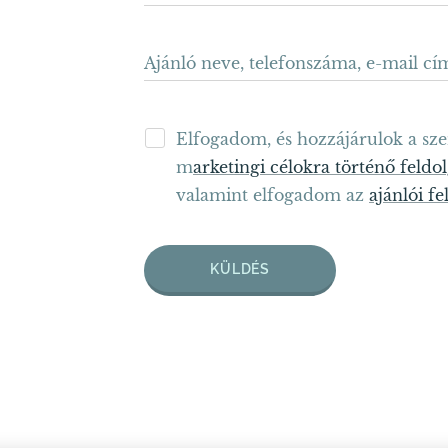
Ajánló neve, telefonszáma, e-mail cí
Elfogadom, és hozzájárulok a sz
m
arketingi célokra történő feldo
valamint elfogadom az
ajánlói fe
KÜLDÉS