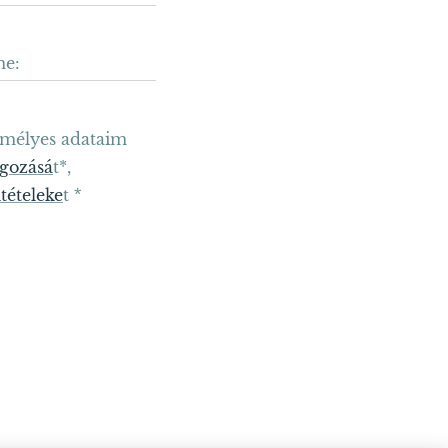
me:
emélyes adataim
lgozásá
t*,
ltételeke
t